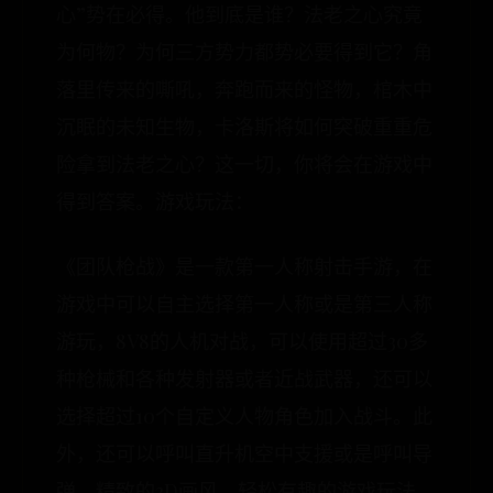
心”势在必得。他到底是谁？法老之心究竟
为何物？为何三方势力都势必要得到它？角
落里传来的嘶吼，奔跑而来的怪物，棺木中
沉眠的未知生物，卡洛斯将如何突破重重危
险拿到法老之心？这一切，你将会在游戏中
得到答案。游戏玩法：
《团队枪战》是一款第一人称射击手游，在
游戏中可以自主选择第一人称或是第三人称
游玩，8V8的人机对战，可以使用超过30多
种枪械和各种发射器或者近战武器，还可以
选择超过10个自定义人物角色加入战斗。此
外，还可以呼叫直升机空中支援或是呼叫导
弹。精致的3D画风、轻松有趣的游戏玩法、