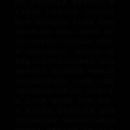
研发，次世代完美画质，极致视听感受；超
大实景地图，打造指尖战场，全方面自由施
展战术；百人同场竞技，真实弹道，完美的
射击手感；好友一键组队，语音开黑；腾讯
光子工作室群超过300人团队研发，给您带
来一场震撼的竞技体验。【游戏特色】①实
景地图 百人竞技多张超大实景地图，体验丰
富的环境变化，百人同场竞技，凭借战斗策
略及射击能力勇夺冠军，力争胜利！②逼真
场景 极致视听虚幻引擎4技术，成熟细节渲
染，超大地图、逼真场景，更细腻、更真
实！真实3D音效，高保真实时语音，感受身
临其境的极致体验！③爽快操作 真实弹道真