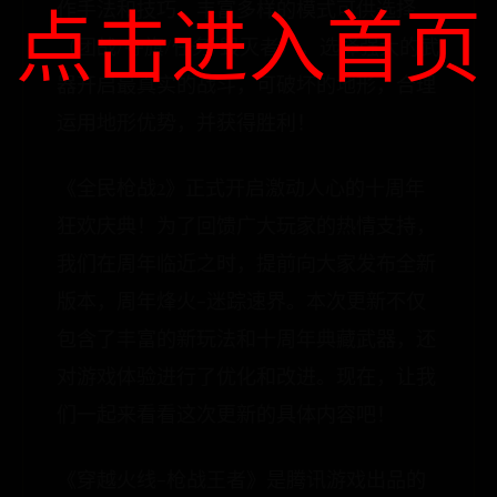
点击进入首页
作手法和技巧，丰富多样的模式可供选择
（团战/夺旗/任务/毁灭者），选择强大的武
器开启最真实的战斗，可破坏的地形，合理
运用地形优势，并获得胜利！
《全民枪战2》正式开启激动人心的十周年
狂欢庆典！为了回馈广大玩家的热情支持，
我们在周年临近之时，提前向大家发布全新
版本，周年烽火-迷踪速界。本次更新不仅
包含了丰富的新玩法和十周年典藏武器，还
对游戏体验进行了优化和改进。现在，让我
们一起来看看这次更新的具体内容吧！
《穿越火线-枪战王者》是腾讯游戏出品的