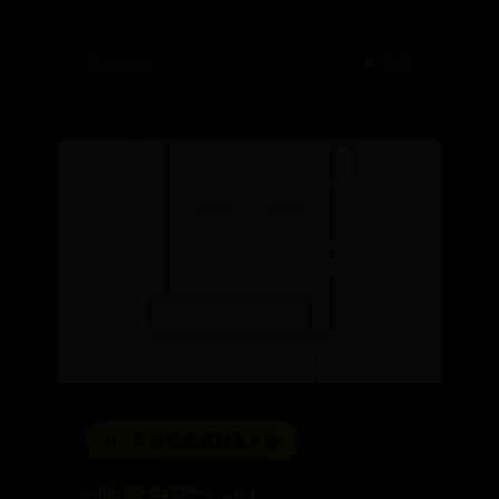
📅 09-09
👁️ 2618
365平台拒绝提款怎么办
“咱家有矿”+38！