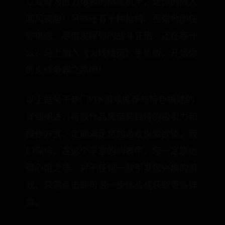
以变身为战力爆表的酷炫机甲，让你的敌人
闻风丧胆！另外还有千种枪械、百张地图任
你挑选，尽情发挥你的战斗狂热。还在等什
么？马上加入《火线精英》手机版，开始你
的火线争霸之路吧！
以上是关于热门FPS游戏推荐与特色概述的
详细阐述，每款作品凭借其独特的吸引力和
操作方式，定能满足您的游戏探索欲望。我
们深信，在这个丰富的列表中，您一定能觅
得心怡之选。对于任何一款引发您兴趣的游
戏，只需点击即可进一步体验或获取更多详
情。