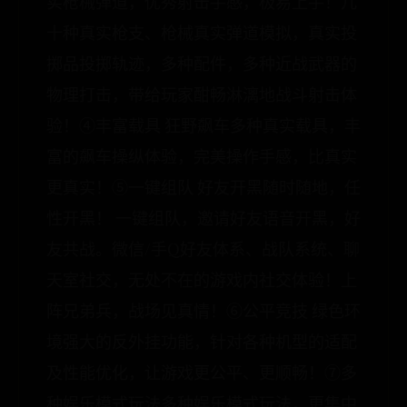
实枪械弹道，优秀射击手感，极易上手！几
十种真实枪支、枪械真实弹道模拟，真实投
掷品投掷轨迹，多种配件，多种近战武器的
物理打击，带给玩家酣畅淋漓地战斗射击体
验！④丰富载具 狂野飙车多种真实载具，丰
富的飙车操纵体验，完美操作手感，比真实
更真实！⑤一键组队 好友开黑随时随地，任
性开黑！ 一键组队，邀请好友语音开黑，好
友共战。微信/手Q好友体系、战队系统、聊
天室社交，无处不在的游戏内社交体验！上
阵兄弟兵，战场见真情！⑥公平竞技 绿色环
境强大的反外挂功能，针对各种机型的适配
及性能优化，让游戏更公平、更顺畅！⑦多
种娱乐模式玩法多种娱乐模式玩法，更集中