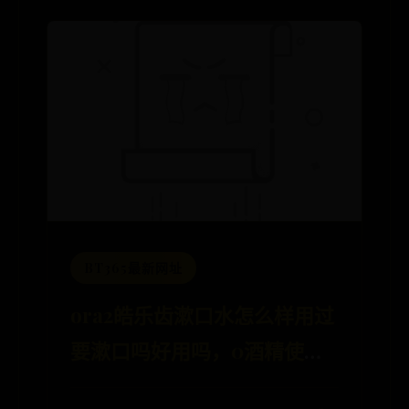
BT365最新网址
ora2皓乐齿漱口水怎么样用过
要漱口吗好用吗，0酒精使用
体验