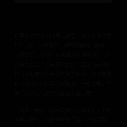
探索游戏世界中的射击快感！本文带你领略
FPS（第一人称射击）游戏的精髓，盘点当
前最热门、备受玩家喜爱的FPS排行榜。无
论是经典之作还是新兴巨作，无论你是硬核
枪战爱好者还是寻求刺激的新手，这里都有
你不可错过的精彩游戏推荐。一窥究竟，感
受顶尖竞技与沉浸式体验的魅力吧！
【游戏介绍】《和平精英》是腾讯光子工作
室群自研打造的战术竞技手游。虚幻引擎4