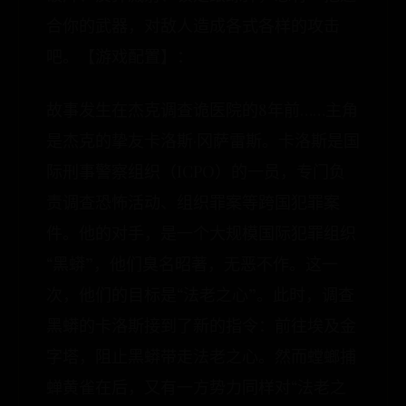
合你的武器，对敌人造成各式各样的攻击
吧。【游戏配置】：
故事发生在杰克调查诡医院的8年前……主角
是杰克的挚友卡洛斯·冈萨雷斯。卡洛斯是国
际刑事警察组织（ICPO）的一员，专门负
责调查恐怖活动、组织罪案等跨国犯罪案
件。他的对手，是一个大规模国际犯罪组织
“黑蟒”，他们臭名昭著，无恶不作。这一
次，他们的目标是“法老之心”。此时，调查
黑蟒的卡洛斯接到了新的指令：前往埃及金
字塔，阻止黑蟒带走法老之心。然而螳螂捕
蝉黄雀在后，又有一方势力同样对“法老之