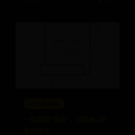
📅 09-04
👁️ 7849
BT365最新网址
一吃完就“饭困”，可能是4种
疾病信号