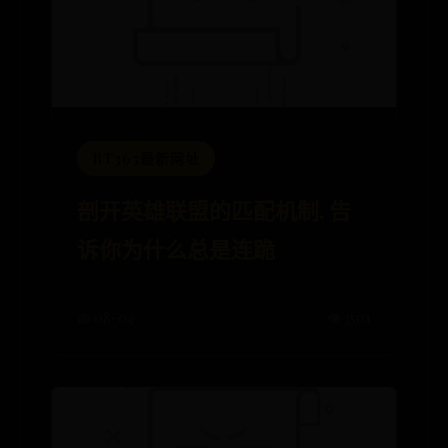
BT365最新网址
剖开英雄联盟的匹配机制, 告
诉你为什么总是连跪
📅 08-04
👁️ 3501