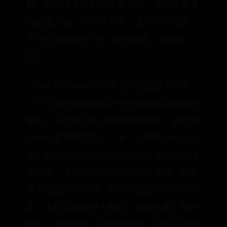
肩，打造属于我们的专属战队，天梯联赛争
夺最强王者。刀斩变异体，勇闯丧尸围城，
齐力对决超强BOSS，冒险闯关，等你来
战！
2036年世界各地的天空上突然出现了异象，
一个巨型的黑洞出现天空中吞噬着山脉和古
建筑，科学家们无法解释这些现象，事件背
后牵连着世界的存亡。第一人称融合动作元
素，操控不同风格的能力对敌人进行浮空连
击输出，使用你的近战武器进行格挡，弹反
敌人招式进行破招，享受高速战斗的冒险之
旅。多样化武器开火模式，灼烧伤害、粘性
破片、反弹溅射、锁定跟踪弹，总有一把适