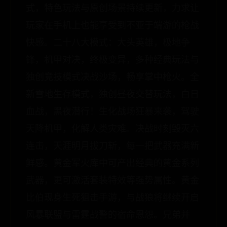
式，特色玩法与原创场景持续更新，力求让
玩家在手机上也能享受到不亚于端游的枪战
快感。二十八大模式：大头英雄，极地争
锋，机甲对决，终极变异，多种经典玩法与
独创竞技模式决战沙场，畅享掌中枪火。全
新雪地生存模式，独创昼夜交替玩法，白日
血战，黑夜潜行！生化战场狂暴来袭，驾驶
天降机甲，化解人类灾难。决战时刻毁灭六
连击，天涯明月拔刀斩，每一把武器充满新
鲜感。黄金军火库中可产出经典的黄金系列
武器，更可激活套装特效等强势属性。黄金
比伯现身生死狙击手游，与战狼将继续开启
风暴联盟与雷霆战警的宿命恩怨。兄弟并