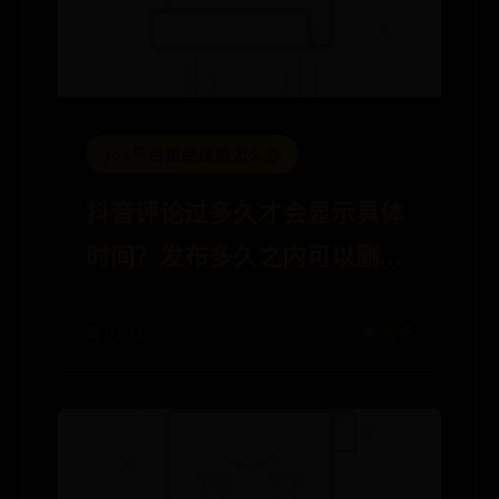
365平台拒绝提款怎么办
抖音评论过多久才会显示具体
时间？发布多久之内可以删
除？2024-12-03 16:12:267091
📅 07-14
👁️ 9938
浏览