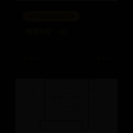
365平台拒绝提款怎么办
“咱家有矿”+38！
📅 08-05
👁️ 9549