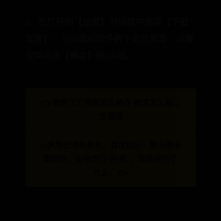
2、在打开的【设置】对话框中选择【下载
设置】，可以选择软件的下载位置等，设置
完毕点击【确定】就OK啦。
👈 微信三方视频怎么操作 微信怎么能三
方视频
55岁周杰消失多年，首度回应！曾火遍全
国的他，如今改行“种地”，到底经历了
什么？ 👉