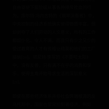
自由驱使下层阶级从事各种排斥社会的行
为。库尔特·冯内古特的《钢琴演奏者》中，
中央控制的经济系统确实使得物质丰富，但
却剥夺了人们劳动的人文意义，所有的工作
都奴仆化、令人不满，而且只有少之又少的
受过教育的人才有资格让精英和他们的工厂
接纳[20]。塔尼特·李写的《不要咬太阳》
中，没有友善，只有满不在乎的消费和享
乐，使得主角开始寻求生活的深层意义
[21]。
即使在那些经济体系并非社会弊端根源的反
乌托邦中，国家也常常控制著经济，例如