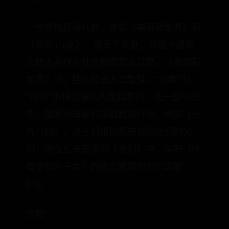
一些虚构反乌托邦，诸如《美丽新世界》和
《华氏451度》，消灭了家庭，并且不遗余
力防止其作为社会制度死灰复燃。《美丽新
世界》中，婴儿经由人工繁殖，“父亲”和
“母亲”的概念被认为是猥亵的。在一些小说
中，国家对母亲们采取敌视行为，例如《一
九八四》，孩子们组织起来监视他们的父
母；而在扎米亚京的《我们》中，孕妇（怀
有非婚生子女）的逃亡被视为对抗国家
[25]。
宗教