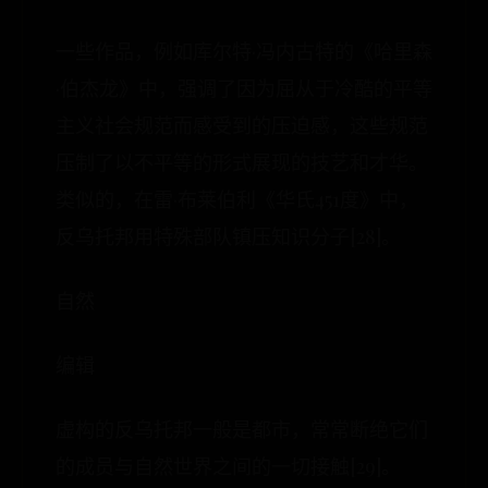
一些作品，例如库尔特·冯内古特的《哈里森
·伯杰龙》中，强调了因为屈从于冷酷的平等
主义社会规范而感受到的压迫感，这些规范
压制了以不平等的形式展现的技艺和才华。
类似的，在雷·布莱伯利《华氏451度》中，
反乌托邦用特殊部队镇压知识分子[28]。
自然
编辑
虚构的反乌托邦一般是都市，常常断绝它们
的成员与自然世界之间的一切接触[29]。