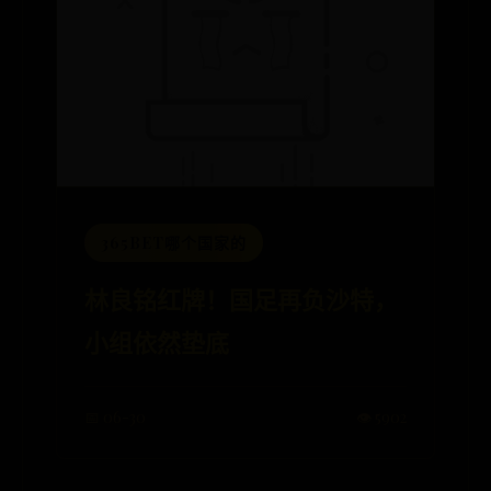
365BET哪个国家的
林良铭红牌！国足再负沙特，
小组依然垫底
📅 06-30
👁️ 5902