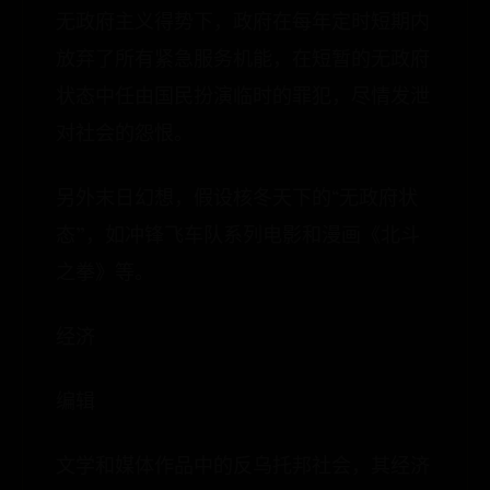
无政府主义得势下，政府在每年定时短期内
放弃了所有紧急服务机能，在短暂的无政府
状态中任由国民扮演临时的罪犯，尽情发泄
对社会的怨恨。
另外末日幻想，假设核冬天下的“无政府状
态”，如冲锋飞车队系列电影和漫画《北斗
之拳》等。
经济
编辑
文学和媒体作品中的反乌托邦社会，其经济