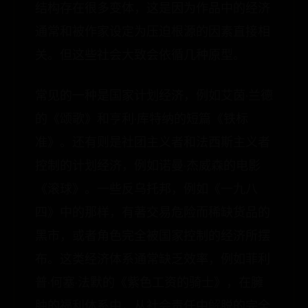
结构存在很多变体，这是因为作品中的经济
通常和被作家设定为压迫根源的因素直接相
关。但这些社会大致会依循几种原型。
常见的一种是国家计划经济，例如艾茵·兰德
的《颂歌》和亨利·库特纳的短篇《铁标
准》。还有则是社团主义者和法西斯主义者
控制的计划经济，例如诺曼·杰威森的电影
《滚球》。一些反乌托邦，例如《一九八
四》中的那样，有著交易危险而稀缺货品的
黑市，或者角色完全被国家控制的经济所摆
布。这类经济体系通常缺乏效率，例如菲利
普·何塞·法默的《紫色工资的骑士》，在臃
肿的福利体系中，从社会责任中解脱的完全