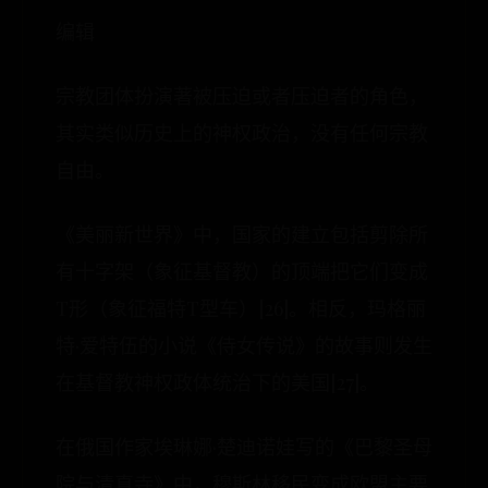
编辑
宗教团体扮演著被压迫或者压迫者的角色，
其实类似历史上的神权政治，没有任何宗教
自由。
《美丽新世界》中，国家的建立包括剪除所
有十字架（象征基督教）的顶端把它们变成
T形（象征福特T型车）[26]。相反，玛格丽
特·爱特伍的小说《侍女传说》的故事则发生
在基督教神权政体统治下的美国[27]。
在俄国作家埃琳娜·楚迪诺娃写的《巴黎圣母
院与清真寺》中，穆斯林移民变成欧盟主要