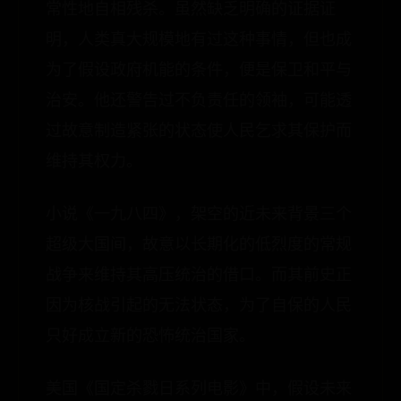
常性地自相残杀。虽然缺乏明确的证据证
明，人类真大规模地有过这种事情，但也成
为了假设政府机能的条件，便是保卫和平与
治安。他还警告过不负责任的领袖，可能透
过故意制造紧张的状态使人民乞求其保护而
维持其权力。
小说《一九八四》，架空的近未来背景三个
超级大国间，故意以长期化的低烈度的常规
战争来维持其高压统治的借口。而其前史正
因为核战引起的无法状态，为了自保的人民
只好成立新的恐怖统治国家。
美国《国定杀戮日系列电影》中，假设未来