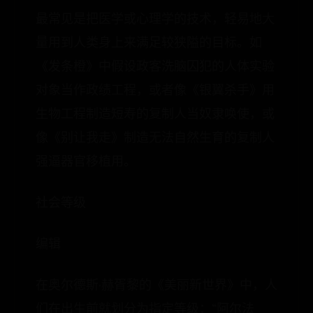
最常见是把医学或心理学的技术，轻易地大
量用到人类身上来满足较狭隘的目标。如
《发条橙》中假设政客洗脑囚犯的人体实验
对象当作政绩工程，或者像《银翼杀手》用
生物工程制造短寿的复制人当奴隶唤使，或
像《别让我走》制造无法自然生育的复制人
强逼器官移植用。
社会等级
编辑
在奥尔德斯·赫胥黎的《美丽新世界》中，人
们在出生前就划分为指定等级：“阿尔法