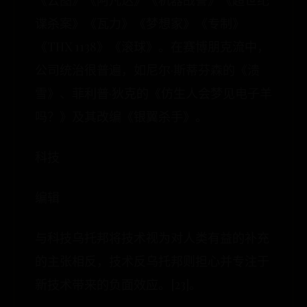
《云图》《阿凡达》《机器战警》《超世纪
谍杀案》《瓦力》《梦想家》《专制》
《THX 1138》《滚球》。在赛博朋克流中，
公司统治很普遍，如尼尔·斯蒂芬森的《溃
雪》、菲利普·狄克的《仿生人会梦见电子羊
吗？》及其改编《银翼杀手》。
科技
编辑
与科技乌托邦将技术视为对人类有益的补充
的主张相反，技术反乌托邦则担心并专注于
新技术带来的负面效应。[23]。