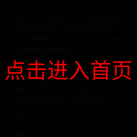
（α）”、“贝塔（β）”、“伽玛（γ）”、“德尔
塔（δ）”、“爱普西隆（ε）”。社会等级越
低，脑力程度越低。在赫伯特·弗兰克写的
《尤西隆减号》中，也将人们划分成许多按
字母顺序标识的群体[24]。
点击进入首页
在乔治·奥威尔的《一九八四》中，描述了一
个阶层分明的反乌托邦社会，人们被分为顶
层的“核心党员”，中层的“外围党员”以及底
层且占据了绝大多数人口的“无产阶级”。
家庭
编辑