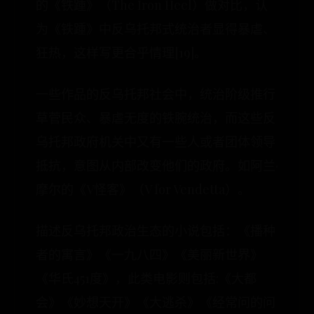
的《铁踵》（The Iron Heel）做对比，认
为《铁踵》中反乌托邦式统治者显得暴虐、
狂热，这样写更合乎情理[19]。
一些作品的反乌托邦社会中，统治阶级推行
草菅民众、暴虐无度的铁腕统治，而这些反
乌托邦政府机关中又有一些人或者团体领导
抵抗，意图从内部改变他们的政府。如阿兰·
摩尔的《V怪客》（V for Vendetta）。
描述反乌托邦政治生态的小说包括：《播种
者的寓言》《一九八四》《美丽新世界》
《华氏451度》，此类电影则包括:《大都
会》《妙想天开》《大逃杀》《经常问的问