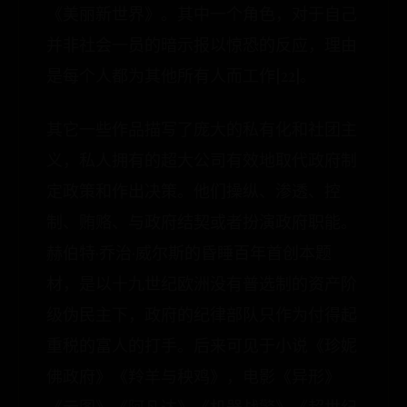
《美丽新世界》。其中一个角色，对于自己
并非社会一员的暗示报以惊恐的反应，理由
是每个人都为其他所有人而工作[22]。
其它一些作品描写了庞大的私有化和社团主
义，私人拥有的超大公司有效地取代政府制
定政策和作出决策。他们操纵、渗透、控
制、贿赂、与政府结契或者扮演政府职能。
赫伯特·乔治·威尔斯的昏睡百年首创本题
材，是以十九世纪欧洲没有普选制的资产阶
级伪民主下，政府的纪律部队只作为付得起
重税的富人的打手。后来可见于小说《珍妮
佛政府》《羚羊与秧鸡》，电影《异形》