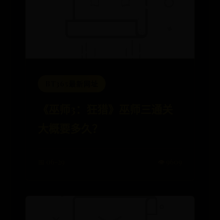
BT365最新网址
《巫师3：狂猎》巫师三通关
大概要多久？
📅 06-29
👁️ 9609