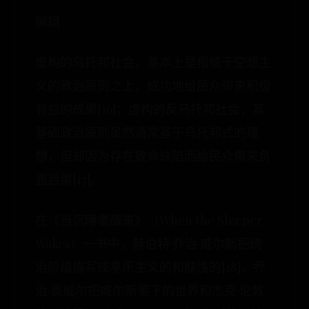
编辑
虚构的乌托邦社会，基本上是根植于空想主
义的政治原则之上，成功地给民众带来积极
有益的成果[16]；虚构的反乌托邦社会，其
基础政治原则虽然通常基于乌托邦式的理
想，但却因为存在致命缺陷而给民众带来负
面后果[17]。
在《当沉睡者醒来》（When the Sleeper
Wakes）一书中，赫伯特·乔治·威尔斯把统
治阶级描写成享乐主义的和肤浅的[18]。乔
治·奥威尔把威尔斯笔下的世界和杰克·伦敦