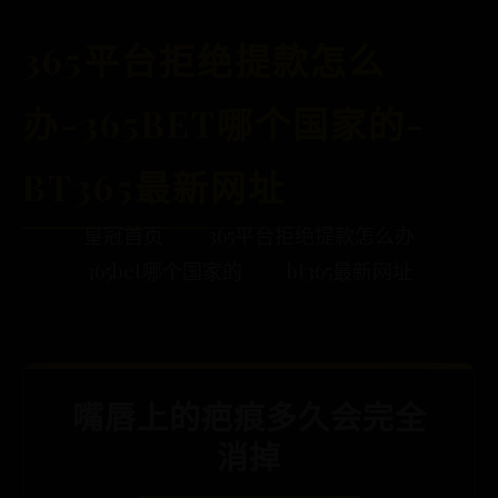
365平台拒绝提款怎么
办-365BET哪个国家的-
BT365最新网址
皇冠首页
365平台拒绝提款怎么办
365bet哪个国家的
bt365最新网址
嘴唇上的疤痕多久会完全
消掉