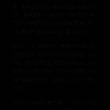
素，吸烟者患糖尿病发病风险是不吸烟者的
2倍。目前来自中国最大慢性病前瞻性队列
研究的相关报道指出，糖尿病的发病风险与
吸烟量和开始吸烟年龄呈剂量-反应关系。
许多流行病学研究表明，吸烟是2型糖尿病
的危险因素。临床和实验研究也表明，吸烟
与糖尿病的发病机制以及微血管和大血管并
发症的发展密切相关。吸烟引起糖尿病的发
病的证据较为充分，因此应引起大众的重视
和反思。
吸烟对人体的方方面面都会产生或大或小的