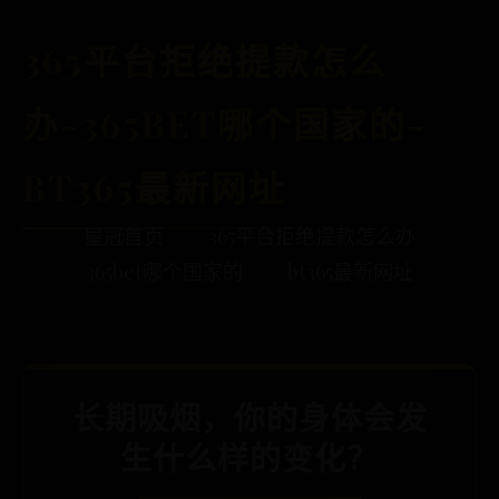
365平台拒绝提款怎么
办-365BET哪个国家的-
BT365最新网址
皇冠首页
365平台拒绝提款怎么办
365bet哪个国家的
bt365最新网址
长期吸烟，你的身体会发
生什么样的变化？