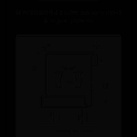
🏰 365平台拒绝提款怎么办
📅 2025-09-11 13:59:28
👤 admin
👁️ 4998
👑 596