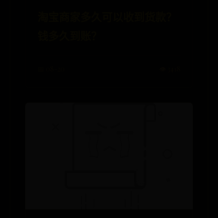
淘宝商家多久可以收到货款？
钱多久到账？
📅 08-20
👁️ 3418