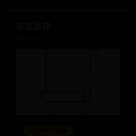
皇家推荐
365BET哪个国家的