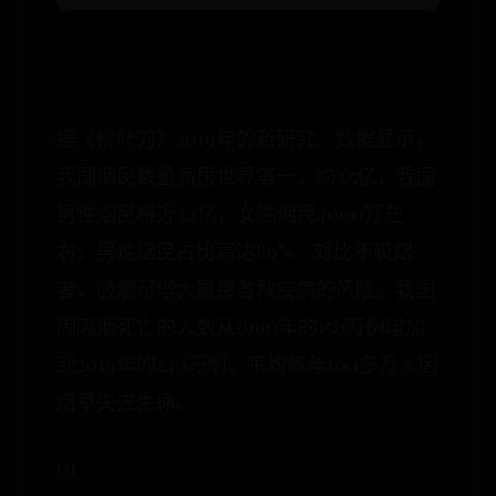
据《柳叶刀》2019年的新研究，数据显示，
我国烟民数量高居世界第一，约3.5亿，我国
男性烟民将近3.1亿，女性烟民4000万左
右，男性烟民占比高达89%。对比不吸烟
者，吸烟可增大罹患各种疾病的风险。我国
因吸烟死亡的人数从1990年的150万例增加
到2019年的240万例，平均每年100多万人因
烟草失去生命。
01