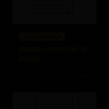
365平台拒绝提款怎么办
经典回顾 02世界杯 中国VS哥
斯达黎加
📅 08-08
👁️ 7257