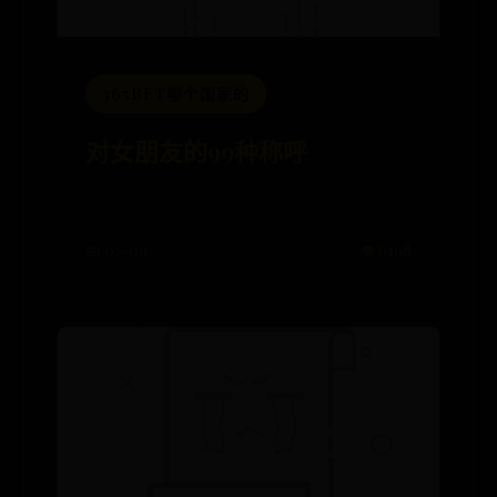
365BET哪个国家的
对女朋友的99种称呼
📅 07-09
👁️ 6168