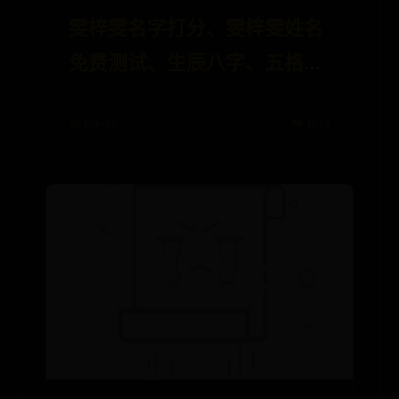
雯梓雯名字打分、雯梓雯姓名
免费测试、生辰八字、五格分
析、名字寓意
📅 06-28
👁️ 1614