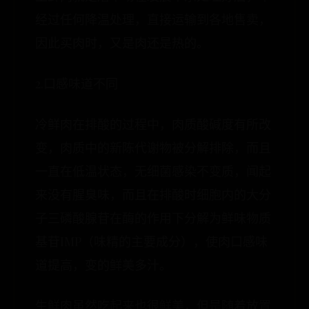
经过任何降温处理，直接运输到各地售卖，
因此买肉时，又是肉还是热的。
2.口感味道不同
冷鲜肉在排酸的过程中，肉质酸碱度有所改
变，肉质中的新陈代谢物被分解排除，而且
一直在低温状态，无细菌感染不变质，闻起
来没有腥臭味，而且在排酸时细胞内的大分
子三磷酸腺苷在酶的作用下分解为鲜味物质
基苷IMP（味精的主要成分），使肉口感味
道提高，变的鲜美多汁。
生鲜肉虽然吃起来也很鲜美，但是随着放置