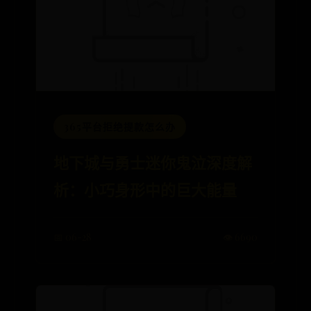
365平台拒绝提款怎么办
地下城与勇士迷你鬼泣深度解
析：小巧身形中的巨大能量
📅 06-28
👁️ 6690