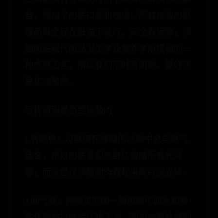
苷，增加了肉质口感和味道，而且排酸肉处
理后就全程在低温下进行，安全有保障，排
酸肉是现代肉品卫生学及营养学所提倡的一
种成熟工艺，所以我们平时买肉时，最好还
是买排酸肉。
怎样辨别是否是排酸肉
1.看颜色：冷鲜肉在排酸的过程中会与氧气
结合，所以肉质看起来鲜红偏暗而有光泽
感，而没经过排酸的肉看起来鲜红没光泽。
2.闻气味：排酸过的肉一般肉质中血水和新
陈代谢物排除得比较干净，闻起来腥味特别