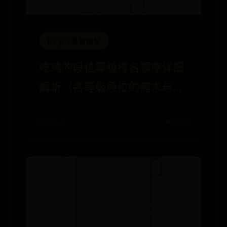
BT365最新网址
吃鸡的段位等级排名顺序详细
解析（各等级段位的需求与福
利介绍）
📅 06-27
👁️ 1220