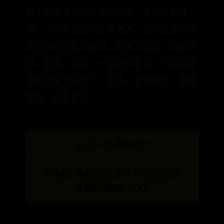
以上就是我今天分享的内容，我是水墨尚
食，一个爱美食爱分享之人，想了解更多美
食知识以及制作技巧，就关注我吧！欢迎评
论、留言、转发，一起探讨学习，今天的美
食就分享到这里了，最后，感谢阅读。返回
搜狐，查看更多
👈 (钅+口)是什么字?
李娜晒半裸照抢镜世界杯 代言粉红丝带
关爱乳房健康|163 👉