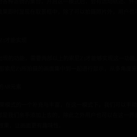
对各种滤镜的集合，开启这一模式后，会有运动轨迹、怀
效果即时显现在取景框中，除了可以拍摄照片外，用户也
Z3才能实现
出现的功能，需要两部以上的索尼Z3才能够实现这一功
3部索尼Z3所拍摄的画面集中到一起进行显示，从多角度
的AR元素
效果模式的一个补充与丰富，在这一模式下，我们可以手动
都是我们亲手添加上去的，除此之外用户也可以在这一界
体效果，让画面更有趣味性。