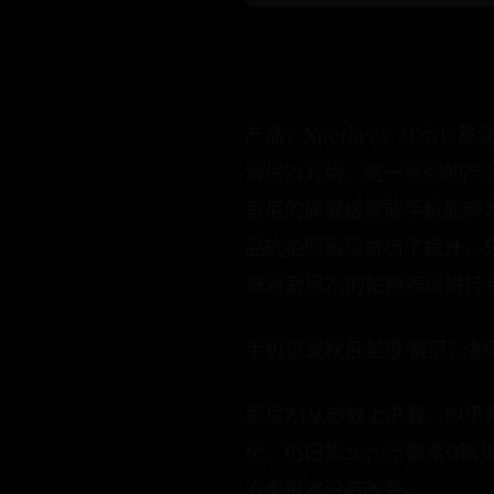
产品：Xperia Z3（L5
索尼Z1开始，这一系列的产品中引入
索尼的旗舰级智能手机能够为
品的拍照表现做出了提升，
来对索尼Z3的拍照表现进行
手机记录秋日美景 索尼Z3
索尼Z3从参数上来看，似
化。仍旧是2070万像素G
方面根本没有改变。