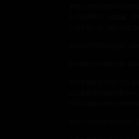
索尼Z3中仍旧将各种不同
入了有声照片、AR拍趣、
入到索尼Z3中，同时也通过
手动模式下的场景选择（需将
手动模式下的场景选择（需将
虽然手动模式下用户可以选用
么还是要现将相机调整为8
式可以拍摄出类似光轨的效
索尼Z3中的多种滤镜效果，