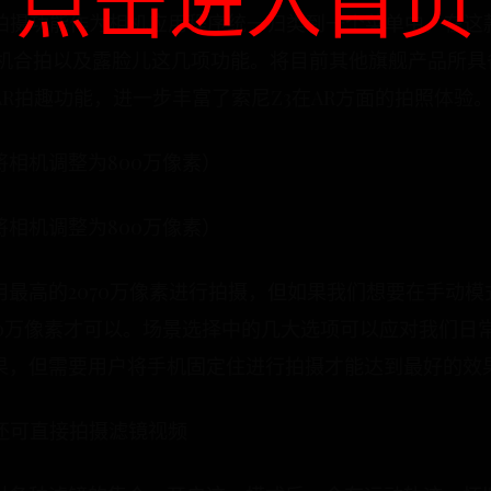
点击进入首页
的拍摄功能作为相机应用程序统一归类到一个菜单中，在这
联机合拍以及露脸儿这几项功能。将目前其他旗舰产品所具
AR拍趣功能，进一步丰富了索尼Z3在AR方面的拍照体验
相机调整为800万像素）
相机调整为800万像素）
最高的2070万像素进行拍摄，但如果我们想要在手动
00万像素才可以。场景选择中的几大选项可以应对我们日
果，但需要用户将手机固定住进行拍摄才能达到最好的效
还可直接拍摄滤镜视频