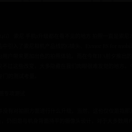
5T/移动4G） 索尼 手机1升级都在看不见的地方 拍照一直是
了索尼相机产品线的G镜头、Exmor RS for mobile以及
用户带来更加出色的拍照体验。而在今年IFA前夕推出的
只不过这些改变，大多隐藏在我们肉眼很难发觉的地方。
专门的测试考量。
拍照专项测试
乎并没有对拍照方面进行什么升级。当然，这也仅仅是指那
镜头，仍旧是与机身背面持平的摄像头设计，对于大多数用