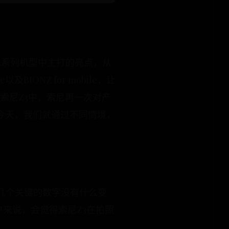
索尼Z系列机型中主打的亮点，从
BIONZ for mobile，让
索尼Z3中，索尼再一次对产
今天，我们就通过不同情境，
几个关键的数字没有什么变
户来说，会觉得索尼Z3在拍照