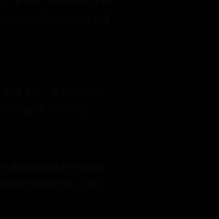
旧、老电影、微缩景观等多种
可以直接使用这些滤镜来拍摄
能。简单来说，点击画面右侧
来同时拍摄同一事物场景。
在界面中添加各种手绘的AR
面中进行文字的书写，通过