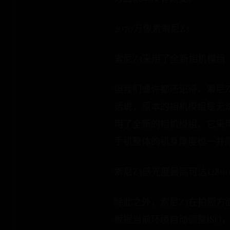
2070万像素索尼Z3
索尼Z3采用了全新相机模组
但我们或许都还记得，索尼Z
话说，原本的相机模组是无
用了全新的相机模组，它采
手机整体的机身厚度也一并
索尼Z3感光度最高可达128
除此之外，索尼Z3在拍照方
根据当前环境自动调整ISO