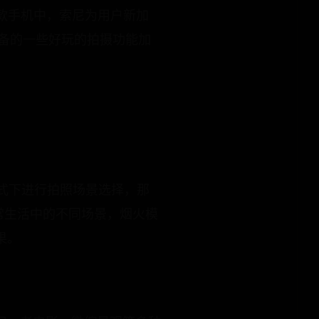
款手机中，索尼为用户新加
备的一些好玩的拍摄功能加
。
模式下进行拍照场景选择，那
常生活中的不同场景，烟火模
果。