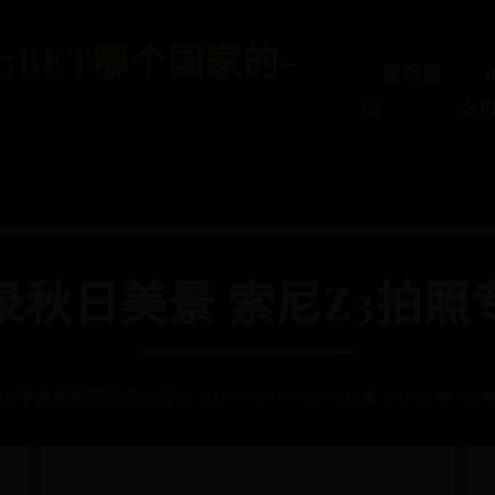
5BET哪个国家的-
皇冠首
页
么
录秋日美景 索尼Z3拍照
 365平台拒绝提款怎么办
📅 2026-02-20 07:05:39
👤 admin
👁️ 782
