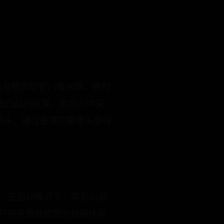
身整体仅有7.3毫米厚。换句
凸起的效果，索尼Z3中采
镜头，通过更薄的摄像头使得
0。在自动模式下，索尼Z3会
用户带来更好的弱光拍摄体验