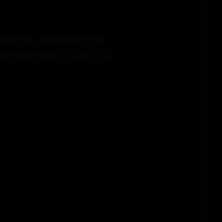
注明的是，拍照时部分样张
素手动模式拍摄，16:9的几张