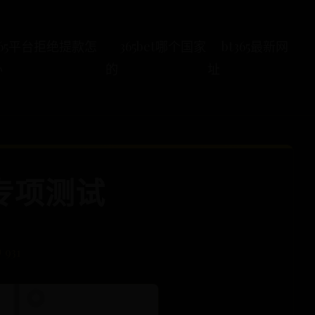
365平台拒绝提款怎
365bet哪个国家
bt365最新网
办
的
址
专项测试
 931