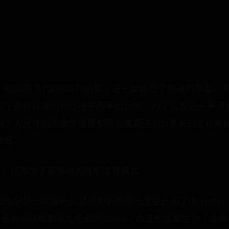
3相对前几代的Z系列机型，进一步降低了机身的厚度，机
法于这样纤薄的机身持平而不凸起的。为了实现这一平滑无
用了大尺寸的图像传感器和等效焦距达到25毫米的宽视角
降低。
00，还添加了录像时的智能增强模式
面的另外一项提升就是将相机的感光度提升到了ISO1280
，最高可以飙到单反级别的12800。而这也是索尼为了给