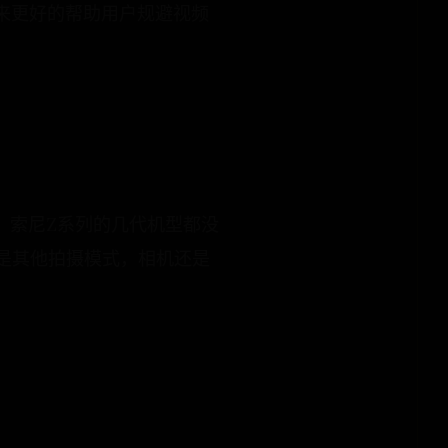
来更好的帮助用户规避视频
，索尼Z系列的几代机型都没
或是其他拍摄模式，相机还是