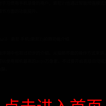
对于习惯用手机录像的用户，索尼Z3也通过智能增强模式
细节方面的功能提升。
/移动4G） 索尼 手机2索尼Z3拍照功能介绍
面评测中也有过初步的介绍。从拍照界面的操作方式来讲
以使用相机最高的2070万像素，不过要开启高级自动
拍摄。