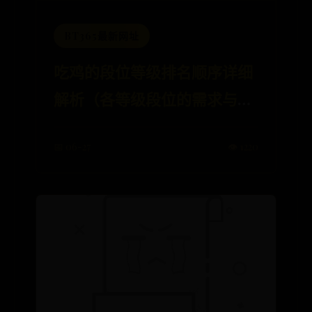
BT365最新网址
吃鸡的段位等级排名顺序详细
解析（各等级段位的需求与福
利介绍）
📅 06-27
👁️ 1220